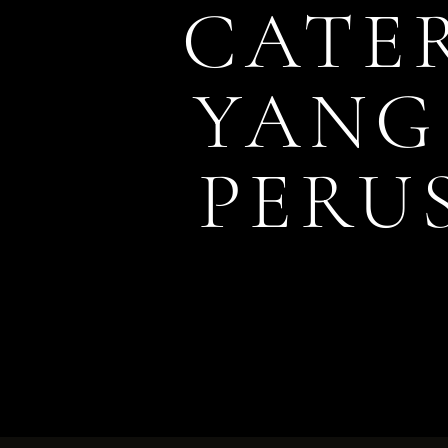
CATE
YANG
PERU