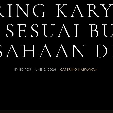
RING KAR
 SESUAI B
SAHAAN DI
BY
EDITOR
JUNE 5, 2026
CATERING KARYAWAN